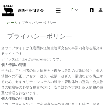
内
容
JP
道路生態研究会
を
ス
ホーム
プライバシーポリシー
キ
ッ
プライバシーポリシー
プ
当ウェブサイトは任意団体道路生態研究会の事業内容等を紹介す
るサイトです。
アドレスは https://www.rersj.org です。
個人情報の管理
当会は、ご利用者の個人情報を正確かつ最新の状態に保ち、個人
情報への不正アクセス・紛失・破損・改ざん・漏洩などを防止す
るため、セキュリティシステムの維持・管理体制の整備・会員教
育の徹底等の必要な措置を講じ、安全対策を実施し個人情報の厳
重な管理を行ないます。
個人情報の利用目的
当ウェブサイトでは、ご利用者からのお問い合わせ時に、お名